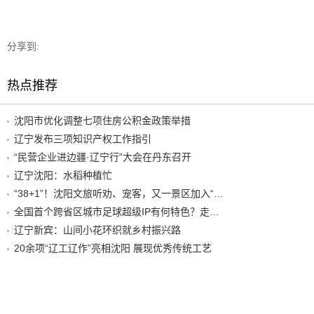
分享到:
热点推荐
沈阳市优化调整七项住房公积金政策举措
辽宁发布三项知识产权工作指引
“民营企业进边疆·辽宁行”大会在丹东召开
辽宁沈阳：水稻种植忙
“38+1”！沈阳文旅听劝、宠客，又一景区加入“东北超”优惠名单！
全国首个跨省区城市足球超级IP有何特色？走进沈阳现场去看看
辽宁新宾：山间小花环织就乡村振兴路
20余项“辽工辽作”亮相沈阳 展现优秀传统工艺