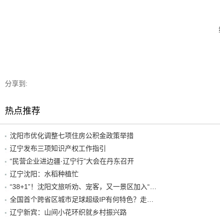
分享到:
热点推荐
沈阳市优化调整七项住房公积金政策举措
辽宁发布三项知识产权工作指引
“民营企业进边疆·辽宁行”大会在丹东召开
辽宁沈阳：水稻种植忙
“38+1”！沈阳文旅听劝、宠客，又一景区加入“东北超”优惠名单！
全国首个跨省区城市足球超级IP有何特色？走进沈阳现场去看看
辽宁新宾：山间小花环织就乡村振兴路