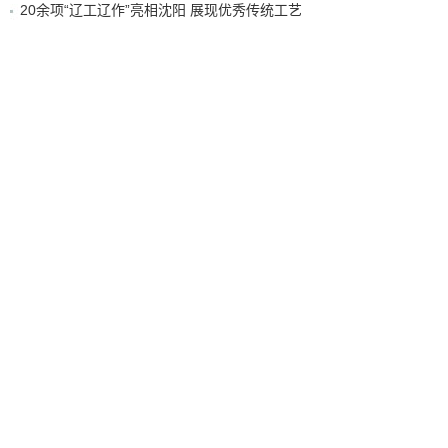
20余项“辽工辽作”亮相沈阳 展现优秀传统工艺