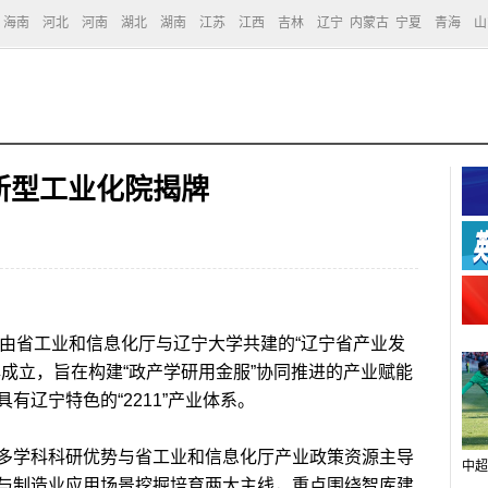
海南
河北
河南
湖北
湖南
江苏
江西
吉林
辽宁
内蒙古
宁夏
青海
山
新型工业化院揭牌
，由省工业和信息化厅与辽宁大学共建的“辽宁省产业发
成立，旨在构建“政产学研用金服”协同推进的产业赋能
有辽宁特色的“2211”产业体系。
学科科研优势与省工业和信息化厅产业政策资源主导
中超
与制造业应用场景挖掘培育两大主线，重点围绕智库建