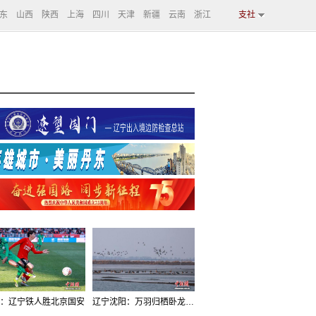
东
山西
陕西
上海
四川
天津
新疆
云南
浙江
支社
：辽宁铁人胜北京国安
辽宁沈阳：万羽归栖卧龙湖看群鸟齐飞