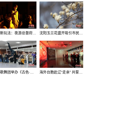
沈阳新玩法：夜游总督府，当一回“赴宴者”
沈阳玉兰花盛开吸引市民打卡
辽宁歌舞团举办《古色·国宝辽宁》排练开放日活动
海外台胞赴辽“走亲” 共誓“和平初心”