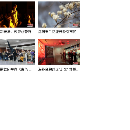
沈阳新玩法：夜游总督府，当一回“赴宴者”
沈阳玉兰花盛开吸引市民打卡
辽宁歌舞团举办《古色·国宝辽宁》排练开放日活动
海外台胞赴辽“走亲” 共誓“和平初心”