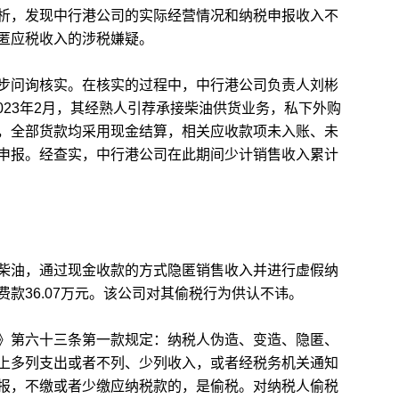
析，发现中行港公司的实际经营情况和纳税申报收入不
匿应税收入的涉税嫌疑。
问询核实。在核实的过程中，中行港公司负责人刘彬
2023年2月，其经熟人引荐承接柴油供货业务，私下外购
，全部货款均采用现金结算，相关应收款项未入账、未
申报。经查实，中行港公司在此期间少计销售收入累计
油，通过现金收款的方式隐匿销售收入并进行虚假纳
款36.07万元。该公司对其偷税行为供认不讳。
第六十三条第一款规定：纳税人伪造、变造、隐匿、
上多列支出或者不列、少列收入，或者经税务机关通知
报，不缴或者少缴应纳税款的，是偷税。对纳税人偷税