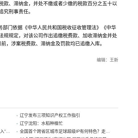
税款、滞纳金，并处不缴或者少缴的税款百分之五十以
追究刑事责任。
务部门依据《中华人民共和国税收征收管理法》《中华
法规规定，对该公司作出追缴税费款、加收滞纳金并处
。目前，涉案税费款、滞纳金及罚款均已追缴入库。
编辑：王新
辽宁发布三项知识产权工作指引
辽宁沈阳：水稻种植忙
“38+1”！沈阳文旅听劝、宠客，又一景区加入“东北超”优惠名单！
全国首个跨省区城市足球超级IP有何特色？走进沈阳现场去看看