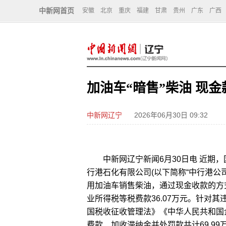
中新网首页
安徽
北京
重庆
福建
甘肃
贵州
广东
广西
加油车“暗售”柴油 现金
中新网辽宁
2026年06月30日 09:32
中新网辽宁新闻6月30日电 近期，
行港石化有限公司(以下简称“中行港公司
用加油车销售柴油，通过现金收款的方
业所得税等税费款36.07万元。针对其
国税收征收管理法》《中华人民共和国
费款、加收滞纳金并处罚款共计69.9