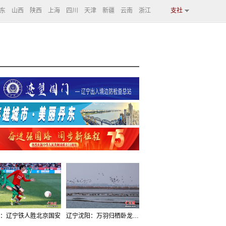
东
山西
陕西
上海
四川
天津
新疆
云南
浙江
支社
：辽宁铁人胜北京国安
辽宁沈阳：万羽归栖卧龙湖看群鸟齐飞