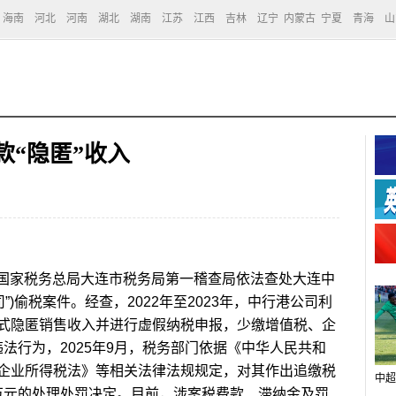
海南
河北
河南
湖北
湖南
江苏
江西
吉林
辽宁
内蒙古
宁夏
青海
山
款“隐匿”收入
国家税务总局大连市税务局第一稽查局依法查处大连中
”)偷税案件。经查，2022年至2023年，中行港公司利
式隐匿销售收入并进行虚假纳税申报，少缴增值税、企
违法行为，2025年9月，税务部门依据《中华人民共和
企业所得税法》等相关法律法规规定，对其作出追缴税
中超
9万元的处理处罚决定。目前，涉案税费款、滞纳金及罚