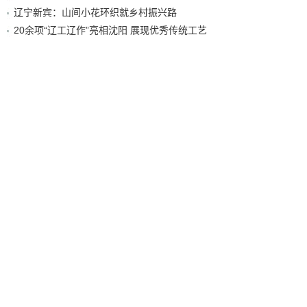
辽宁新宾：山间小花环织就乡村振兴路
20余项“辽工辽作”亮相沈阳 展现优秀传统工艺