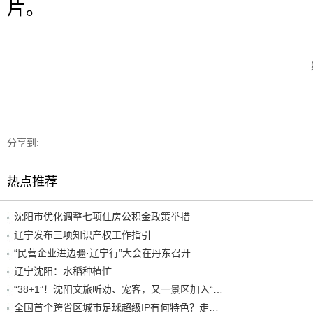
片。
分享到:
热点推荐
沈阳市优化调整七项住房公积金政策举措
辽宁发布三项知识产权工作指引
“民营企业进边疆·辽宁行”大会在丹东召开
辽宁沈阳：水稻种植忙
“38+1”！沈阳文旅听劝、宠客，又一景区加入“东北超”优惠名单！
全国首个跨省区城市足球超级IP有何特色？走进沈阳现场去看看