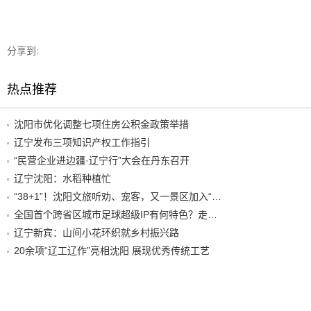
分享到:
热点推荐
沈阳市优化调整七项住房公积金政策举措
辽宁发布三项知识产权工作指引
“民营企业进边疆·辽宁行”大会在丹东召开
辽宁沈阳：水稻种植忙
“38+1”！沈阳文旅听劝、宠客，又一景区加入“东北超”优惠名单！
全国首个跨省区城市足球超级IP有何特色？走进沈阳现场去看看
辽宁新宾：山间小花环织就乡村振兴路
20余项“辽工辽作”亮相沈阳 展现优秀传统工艺