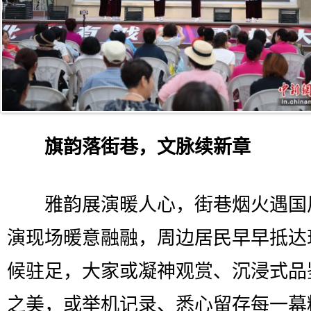
旗韵落街巷，文脉续新章
雅韵展演暖人心，街巷烟火遇国
演现场暖意融融，周边居民早早抵达
候驻足，大家或凝神观赏、沉浸式品
之美，或举机记录、悉心留存每一幕