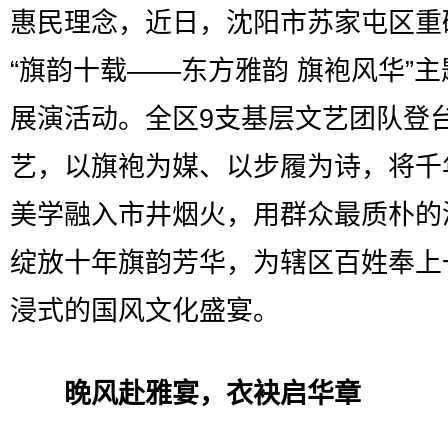
惠民理念，近日，沈阳市苏家屯区重
“旗韵十载——东方雅韵 旗袍风华”
展演活动。全区9支基层文艺团队登
艺，以旗袍为媒、以步履为诗，将千
美学融入市井烟火，用群众最质朴的
绽放十年旗韵芳华，为辖区百姓奉上
浸式的国风文化盛宴。
晚风赴雅宴，衣袂启华章