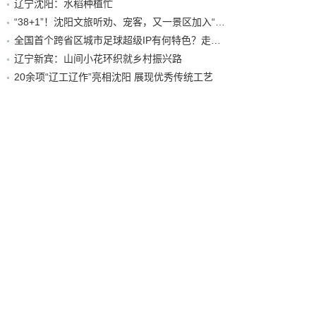
辽宁沈阳：水稻种植忙
“38+1”！沈阳文旅听劝、宠客，又一景区加入“东北超”优惠名单！
全国首个跨省区城市足球超级IP有何特色？走进沈阳现场去看看
辽宁新宾：山间小花环织就乡村振兴路
20余项“辽工辽作”亮相沈阳 展现优秀传统工艺