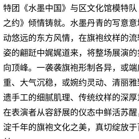
特团《水墨中国》与区文化馆模特队
之约》倾情铸就。水墨丹青的写意意
动悠远的东方风情，在旗袍纹样的流
姿的翩跹中娓娓道来，将整场展演的
向顶峰。一袭袭旗袍形制各异，或端
重、大气沉稳，或婉约灵动、清丽雅
遗手工的细腻肌理、传统纹样的深厚
在表演者从容舒展的仪态中鲜活苏醒
淀千年的旗袍文化之美，真切绽放于