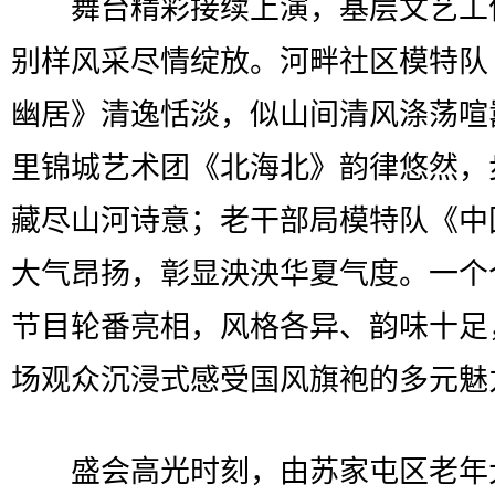
舞台精彩接续上演，基层文艺工
别样风采尽情绽放。河畔社区模特队
幽居》清逸恬淡，似山间清风涤荡喧
里锦城艺术团《北海北》韵律悠然，
藏尽山河诗意；老干部局模特队《中
大气昂扬，彰显泱泱华夏气度。一个
节目轮番亮相，风格各异、韵味十足
场观众沉浸式感受国风旗袍的多元魅
盛会高光时刻，由苏家屯区老年