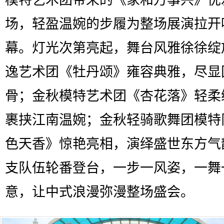
场，轻盈温婉的步履为整场展演拉开
幕。灯光次第亮起，舞台风雅徐徐绽
逸艺术团《牡丹颂》雍容典雅，尽显
骨；金秋模特艺术团《杏花落》轻柔
裹挟江南温婉；金秋轻骑歌舞团模特
色天香》惊艳亮相，演绎盛世东方气
支队伍轮番登台，一步一风姿，一舞
意，让中式浪漫弥漫整场盛会。