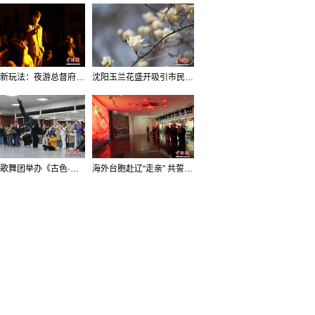
沈阳新玩法：夜游总督府，当一回“赴宴者”
沈阳玉兰花盛开吸引市民打卡
辽宁歌舞团举办《古色·国宝辽宁》排练开放日活动
海外台胞赴辽“走亲” 共誓“和平初心”