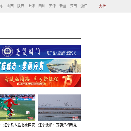
东
山西
陕西
上海
四川
天津
新疆
云南
浙江
支社
：辽宁铁人胜北京国安
辽宁沈阳：万羽归栖卧龙湖看群鸟齐飞