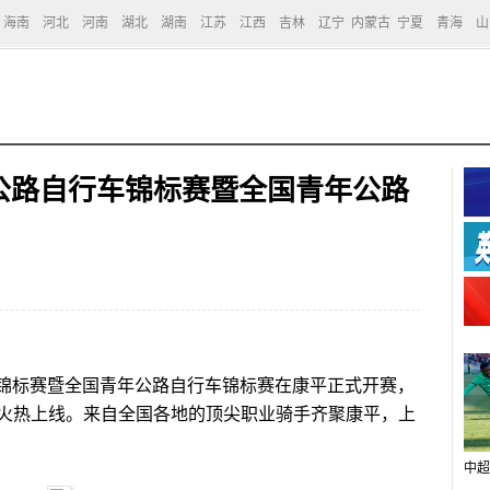
海南
河北
河南
湖北
湖南
江苏
江西
吉林
辽宁
内蒙古
宁夏
青海
山
国公路自行车锦标赛暨全国青年公路
车锦标赛暨全国青年公路自行车锦标赛在康平正式开赛，
火热上线。来自全国各地的顶尖职业骑手齐聚康平，上
中超