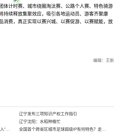
体计时赛、城市绕圈淘汰赛、公路个人赛、特色骑游
将持续释放集聚效应，吸引各地运动员、游客齐聚康
品消费，真正实现以赛兴城、以赛促游、以赛赋能，放
编辑：王新
辽宁发布三项知识产权工作指引
辽宁沈阳：水稻种植忙
“38+1”！沈阳文旅听劝、宠客，又一景区加入“东北超”优惠名单！
全国首个跨省区城市足球超级IP有何特色？走进沈阳现场去看看