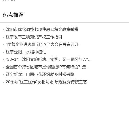
热点推荐
沈阳市优化调整七项住房公积金政策举措
辽宁发布三项知识产权工作指引
“民营企业进边疆·辽宁行”大会在丹东召开
辽宁沈阳：水稻种植忙
“38+1”！沈阳文旅听劝、宠客，又一景区加入“东北超”优惠名单！
全国首个跨省区城市足球超级IP有何特色？走进沈阳现场去看看
辽宁新宾：山间小花环织就乡村振兴路
20余项“辽工辽作”亮相沈阳 展现优秀传统工艺