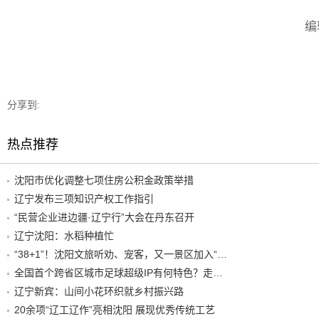
编
分享到:
热点推荐
沈阳市优化调整七项住房公积金政策举措
辽宁发布三项知识产权工作指引
“民营企业进边疆·辽宁行”大会在丹东召开
辽宁沈阳：水稻种植忙
“38+1”！沈阳文旅听劝、宠客，又一景区加入“东北超”优惠名单！
全国首个跨省区城市足球超级IP有何特色？走进沈阳现场去看看
辽宁新宾：山间小花环织就乡村振兴路
20余项“辽工辽作”亮相沈阳 展现优秀传统工艺