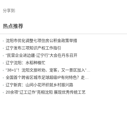
分享到:
热点推荐
沈阳市优化调整七项住房公积金政策举措
辽宁发布三项知识产权工作指引
“民营企业进边疆·辽宁行”大会在丹东召开
辽宁沈阳：水稻种植忙
“38+1”！沈阳文旅听劝、宠客，又一景区加入“东北超”优惠名单！
全国首个跨省区城市足球超级IP有何特色？走进沈阳现场去看看
辽宁新宾：山间小花环织就乡村振兴路
20余项“辽工辽作”亮相沈阳 展现优秀传统工艺