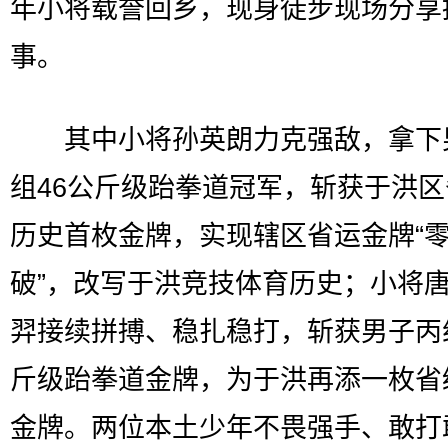
年小将载誉回乡，现身徒步现场分享
事。
其中小将孙英朗力克强敌，拿下
组46公斤级跆拳道冠军，斩获于洪
历史首枚金牌，实现辖区省运金牌“
破”，改写于洪竞技体育历史；小将
羿接续拼搏、稳扎稳打，斩获男子丙
斤级跆拳道金牌，为于洪再添一枚省
金牌。两位本土少年不畏强手、敢打