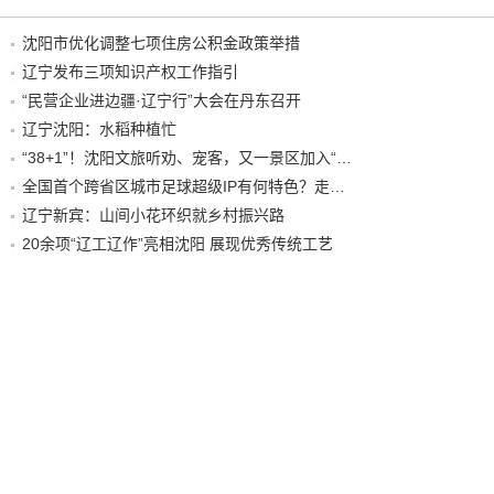
沈阳市优化调整七项住房公积金政策举措
辽宁发布三项知识产权工作指引
“民营企业进边疆·辽宁行”大会在丹东召开
辽宁沈阳：水稻种植忙
“38+1”！沈阳文旅听劝、宠客，又一景区加入“东北超”优惠名单！
全国首个跨省区城市足球超级IP有何特色？走进沈阳现场去看看
辽宁新宾：山间小花环织就乡村振兴路
20余项“辽工辽作”亮相沈阳 展现优秀传统工艺