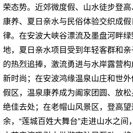
荣态势。近郊微度假、山水徒步登高
康养、夏日亲水与民俗体验交织成假
律。在安波大峡谷漂流及墨盘河畔绿
地，夏日亲水项目受到年轻客群和亲
的热烈追捧，激流勇进与水岸露营构
新时尚；在安波鸿缘温泉山庄和世外
假区，温泉康养成为阖家团圆、放松
绝佳去处；在老帽山风景区，登高望
余，“莲城百姓大舞台”走进山水之间