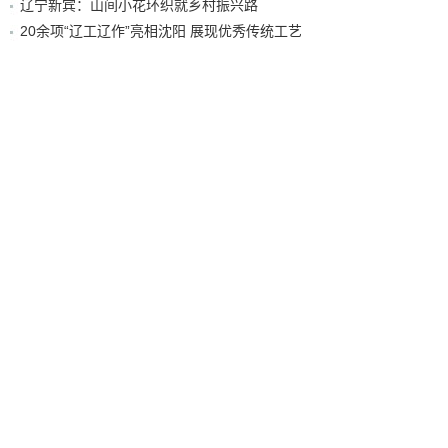
辽宁新宾：山间小花环织就乡村振兴路
20余项“辽工辽作”亮相沈阳 展现优秀传统工艺