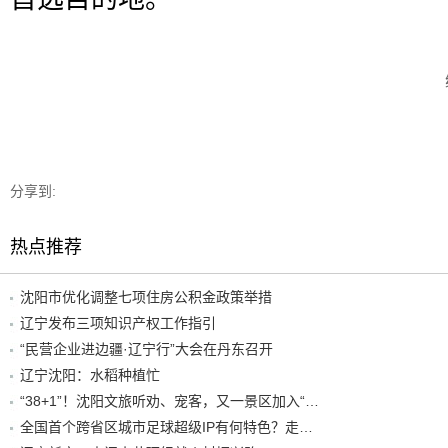
分享到:
热点推荐
沈阳市优化调整七项住房公积金政策举措
辽宁发布三项知识产权工作指引
“民营企业进边疆·辽宁行”大会在丹东召开
辽宁沈阳：水稻种植忙
“38+1”！沈阳文旅听劝、宠客，又一景区加入“东北超”优惠名单！
全国首个跨省区城市足球超级IP有何特色？走进沈阳现场去看看