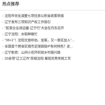
热点推荐
沈阳市优化调整七项住房公积金政策举措
辽宁发布三项知识产权工作指引
“民营企业进边疆·辽宁行”大会在丹东召开
辽宁沈阳：水稻种植忙
“38+1”！沈阳文旅听劝、宠客，又一景区加入“东北超”优惠名单！
全国首个跨省区城市足球超级IP有何特色？走进沈阳现场去看看
辽宁新宾：山间小花环织就乡村振兴路
20余项“辽工辽作”亮相沈阳 展现优秀传统工艺