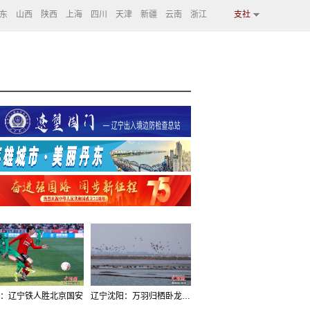
东
山西
陕西
上海
四川
天津
新疆
云南
浙江
支社
：辽宁铁人胜北京国安
辽宁沈阳：万羽归栖卧龙湖看群鸟齐飞