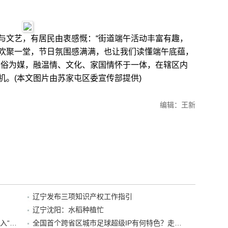
文艺，有居民由衷感慨：“街道端午活动丰富有趣，
欢聚一堂，节日氛围感满满，也让我们读懂端午底蕴，
民俗为媒，融温情、文化、家国情怀于一体，在辖区内
机。(本文图片由苏家屯区委宣传部提供)
编辑：王新
辽宁发布三项知识产权工作指引
辽宁沈阳：水稻种植忙
“38+1”！沈阳文旅听劝、宠客，又一景区加入“东北超”优惠名单！
全国首个跨省区城市足球超级IP有何特色？走进沈阳现场去看看