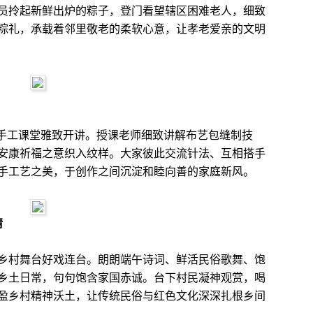
拎起新鲜出炉的粽子，登门看望辖区困难老人，细致
粽礼，承载着邻里敬老的柔软心意，让孝老爱亲的文明
手工课堂雅致开讲。授课老师细致讲解布艺包缝制技
安康祈福之意织入纹样。大家彼此交流针法、互相搭手
手工艺之美，于创作之间沉淀和睦向善的家庭新风。
情
村舞台好戏连台。朗朗端午诗词、鲜活民俗歌舞、饱
乡土日常，句句饱含家国赤诚。台下村民凝神观赏，喝
盈乡村精神沃土，让传统民俗与红色文化深深扎根乡间