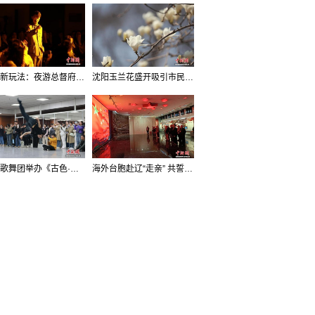
沈阳新玩法：夜游总督府，当一回“赴宴者”
沈阳玉兰花盛开吸引市民打卡
辽宁歌舞团举办《古色·国宝辽宁》排练开放日活动
海外台胞赴辽“走亲” 共誓“和平初心”