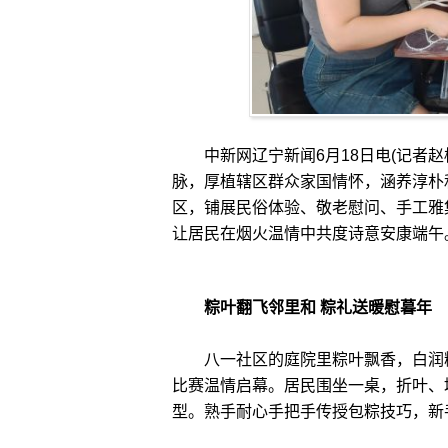
中新网辽宁新闻6月18日电(记者赵
脉，厚植辖区群众家国情怀，涵养淳朴
区，铺展民俗体验、敬老慰问、手工雅
让居民在烟火温情中共度诗意安康端午
粽叶翻飞邻里和 粽礼送暖慰暮年
八一社区的庭院里粽叶飘香，白润糯
比赛温情启幕。居民围坐一桌，折叶、
型。熟手耐心手把手传授包粽技巧，新