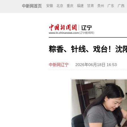
中新网首页
安徽
北京
重庆
福建
甘肃
贵州
广东
广西
粽香、针线、戏台！沈
中新网辽宁
2026年06月18日 16:53