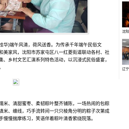
桂华)端午风清，荷风送香。为传承千年端午民俗文
和美家风，沈阳市苏家屯区八一红菱街道联动各村、社
集、乡村文艺汇演系列特色活动，以沉浸式民俗盛宴，
。
米、清甜蜜枣、柔韧粽叶整齐铺陈，一场热闹的包粽
填米、缠线，巧手流转间一只只棱角分明的粽子次第成
手慢慢揣摩练习，笑语伴着粽叶清香萦绕院落。