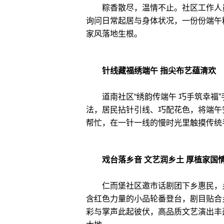
粽香散尽，温情不止。社区工作人员
询问日常起居与身体状况，一份份端午
家风落地生根。
针线藏福绣端午 指尖布艺蕴清欢
道南社区“绣韵传端午 巧手筑幸福”
法，居民拈针引线、巧配花色，将端午
帮忙，在一针一线的慢时光里触摸传统
戏台落乡音 文艺润乡土 厚植家国
仁而堡社区邀市话剧团下乡惠民，乡
含红色力量的小品轮番登台，剧目贴合
彩与掌声此起彼伏，高品质文艺演出丰