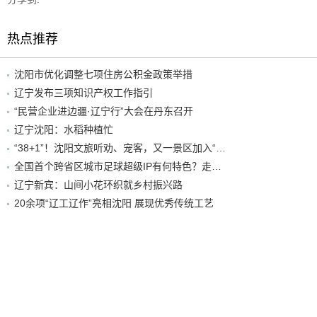
热点推荐
沈阳市优化调整七项住房公积金政策举措
辽宁发布三项知识产权工作指引
“民营企业进边疆·辽宁行”大会在丹东召开
辽宁沈阳：水稻种植忙
“38+1”！沈阳文旅听劝、宠客，又一景区加入“东北超”优惠名单！
全国首个跨省区城市足球超级IP有何特色？走进沈阳现场去看看
辽宁新宾：山间小花环织就乡村振兴路
20余项“辽工辽作”亮相沈阳 展现优秀传统工艺