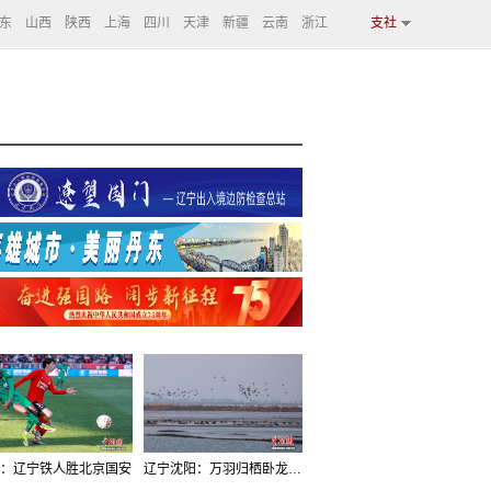
东
山西
陕西
上海
四川
天津
新疆
云南
浙江
支社
：辽宁铁人胜北京国安
辽宁沈阳：万羽归栖卧龙湖看群鸟齐飞