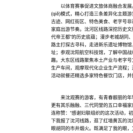
以体育赛事促进文旅体商融合发展。
(qiě)模式，精心打造三条差异化主
古迹、网红街区、特色美食、老字号非
家庭出游节奏。沈河区线路深挖历史文
代帝王都”的历史底蕴；漫步老城胡同
路主打探古寻科，走进新乐遗址博物馆
址；参观沈阳航空科技馆，了解中国战
趣。大东区线路聚焦本土产业与老字号
生产车间，观摩现代化企业生产流程；
活动就餐还精选多家特色餐饮门店，并
来沈观赛的游客，有青春靓丽的年轻
更有其乐融融、三代同堂的五口幸福家
连称赞：“感谢妇联组织的这次活动，
下我报了沈河线路，逛了红墙黄瓦的沈
眼胡同的市井烟火。既满足了我的眼，