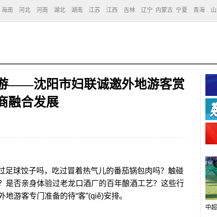
海南
河北
河南
湖北
湖南
江苏
江西
吉林
辽宁
内蒙古
宁夏
青海
山
”游——沈阳市妇联诚邀外地游客赏
商融合发展
过足球饺子吗，吃过冒着热气儿的番茄锅包肉吗？触碰
？是否亲身体验过老龙口酒厂的百年酿酒工艺？这些行
游客专门准备的待“客”(qiě)安排。
中超