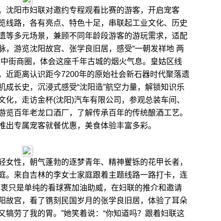
沈阳市妇联对邀约专程观看比赛的游客，开启宠客
题游览线路，各有亮点、特色十足，串联起工业文化、历史
遗等多元场景，兼顾不同年龄段游客的游玩需求，适配
脉，游览沈阳故宫、张学良旧居，感受“一朝发祥地 两
、中街商圈，体会这座千年古城的烟火气息。皇姑区线
，近距离认识距今7200年的原始社会新石器时代聚落遗
机成长史，沉浸式感受“沈阳造”航空力量，解锁知识乐
文化，走访金杯(沈阳)汽车有限公司，参观总装车间、
游览百年老龙口酒厂，了解传承百年的传统酿酒工艺。
推出专属宠客就餐优惠，美食体验丰富多彩。
女性，朝气蓬勃的逐梦青年、精神矍铄的花甲长者，
庭。来自吉林的李女士家庭跟着主题线路一路打卡，连
初衷只是单纯的看球赛加油助威，在妇联的推介和邀请
阳故宫，看了镌刻民国岁月的张学良旧居，体验了耳朵
又犒劳了我的胃。”她笑着说：“你知道吗？跟着妇联这