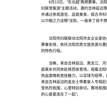
6月13日，“东北超”再燃赛事，沈
妇联宠客游”主题活动，邀约吉林延边等
并通过参观游览、品尝美食，探古寻科
以巾帼之力诠释“沈阳，一座来了就不想
沈阳市妇联联动沈阳市女企业家协会及
赛事安排，依托沈阳优质文旅资源与惠民
的特色行程。
当晚，来自吉林延边、黑龙江、河北
庭乘车共同奔赴铁西体育场，观看沈阳
热血激情和竞技魅力，以足球为纽带，
来自吉林延边的金女士带着家人专程赶
受热烈氛围，心里特别亲切。赛场氛围
的心紧紧连在了一起”。