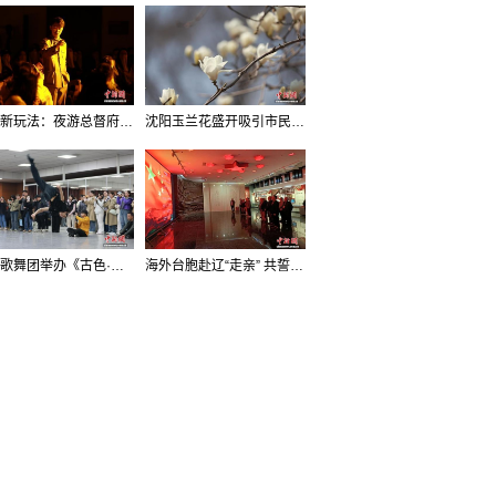
沈阳新玩法：夜游总督府，当一回“赴宴者”
沈阳玉兰花盛开吸引市民打卡
辽宁歌舞团举办《古色·国宝辽宁》排练开放日活动
海外台胞赴辽“走亲” 共誓“和平初心”