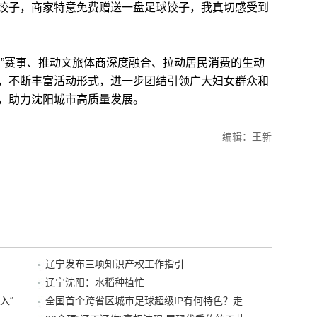
饺子，商家特意免费赠送一盘足球饺子，我真切感受到
”赛事、推动文旅体商深度融合、拉动居民消费的生动
，不断丰富活动形式，进一步团结引领广大妇女群众和
，助力沈阳城市高质量发展。
编辑：王新
辽宁发布三项知识产权工作指引
辽宁沈阳：水稻种植忙
“38+1”！沈阳文旅听劝、宠客，又一景区加入“东北超”优惠名单！
全国首个跨省区城市足球超级IP有何特色？走进沈阳现场去看看