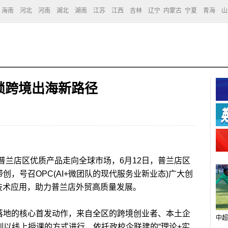
海南
河北
河南
湖北
湖南
江苏
江西
吉林
辽宁
内蒙古
宁夏
青海
山
锁跨境出海新路径
普兰店区优质产品走向全球市场，6月12日，普兰店区
创，号召OPC(AI+微团队的现代服务业新业态)广大创
I技术应用，助力普兰店外贸高质量发展。
落地的核心首发动作，来自全区的跨境创业者、本土企
中超
训以线上授课的方式进行，依托政校企联建的“理论+实