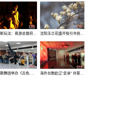
沈阳新玩法：夜游总督府，当一回“赴宴者”
沈阳玉兰花盛开吸引市民打卡
辽宁歌舞团举办《古色·国宝辽宁》排练开放日活动
海外台胞赴辽“走亲” 共誓“和平初心”