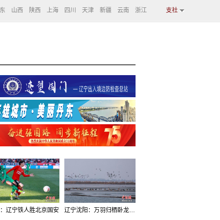
东
山西
陕西
上海
四川
天津
新疆
云南
浙江
支社
：辽宁铁人胜北京国安
辽宁沈阳：万羽归栖卧龙湖看群鸟齐飞