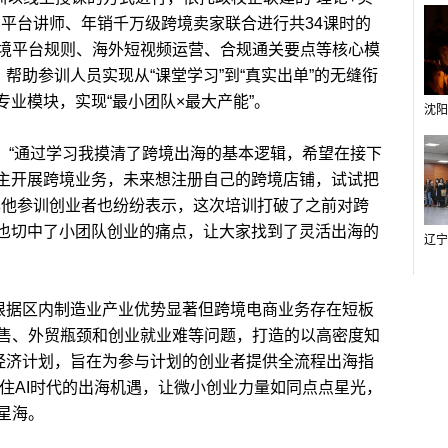
、平台讲师、年销千万级跨境卖家联合进行共34课时的
境平台规则、海外短视频运营、合规通关要点等核心模
，帮助参训人员实现从“课堂学习”到“真实出单”的无缝衔
专业模块，实现“最小团队×最大产能”。
：“通过学习我摸清了跨境出海的基本逻辑，希望在接下
自主开展跨境业务，未来想注册自己的跨境店铺，试试把
其他参训创业者也纷纷表示，这次培训打破了之前对跨
解也切中了小团队创业的痛点，让大家找到了灵活出海的
根据区内制造业产业优势显著但跨境电商业务存在短板
售、外贸瓶颈和创业就业难等问题，打造的以高密度知
”经济计划，旨在为参与计划的创业者提供全流程出海指
住AI时代的出海机遇，让微小创业力量如同点点星光，
星海。