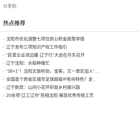
分享到:
热点推荐
沈阳市优化调整七项住房公积金政策举措
辽宁发布三项知识产权工作指引
“民营企业进边疆·辽宁行”大会在丹东召开
辽宁沈阳：水稻种植忙
“38+1”！沈阳文旅听劝、宠客，又一景区加入“东北超”优惠名单！
全国首个跨省区城市足球超级IP有何特色？走进沈阳现场去看看
辽宁新宾：山间小花环织就乡村振兴路
20余项“辽工辽作”亮相沈阳 展现优秀传统工艺