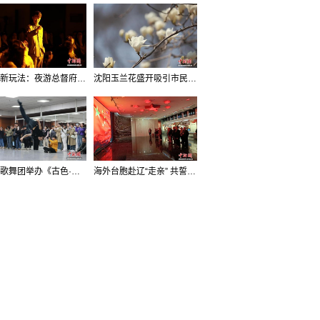
沈阳新玩法：夜游总督府，当一回“赴宴者”
沈阳玉兰花盛开吸引市民打卡
辽宁歌舞团举办《古色·国宝辽宁》排练开放日活动
海外台胞赴辽“走亲” 共誓“和平初心”