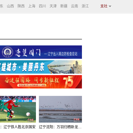
东
山西
陕西
上海
四川
天津
新疆
云南
浙江
支社
：辽宁铁人胜北京国安
辽宁沈阳：万羽归栖卧龙湖看群鸟齐飞