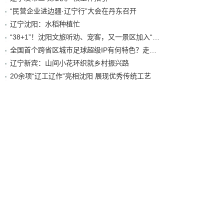
“民营企业进边疆·辽宁行”大会在丹东召开
辽宁沈阳：水稻种植忙
“38+1”！沈阳文旅听劝、宠客，又一景区加入“东北超”优惠名单！
全国首个跨省区城市足球超级IP有何特色？走进沈阳现场去看看
辽宁新宾：山间小花环织就乡村振兴路
20余项“辽工辽作”亮相沈阳 展现优秀传统工艺