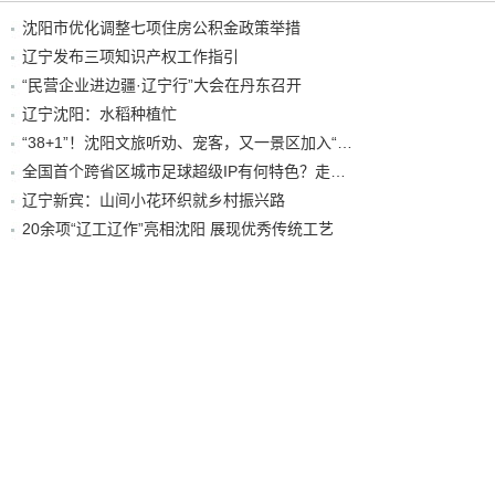
沈阳市优化调整七项住房公积金政策举措
辽宁发布三项知识产权工作指引
“民营企业进边疆·辽宁行”大会在丹东召开
辽宁沈阳：水稻种植忙
“38+1”！沈阳文旅听劝、宠客，又一景区加入“东北超”优惠名单！
全国首个跨省区城市足球超级IP有何特色？走进沈阳现场去看看
辽宁新宾：山间小花环织就乡村振兴路
20余项“辽工辽作”亮相沈阳 展现优秀传统工艺