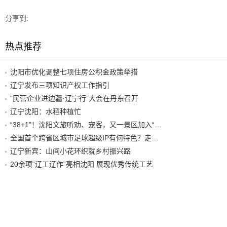
分享到:
热点推荐
沈阳市优化调整七项住房公积金政策举措
辽宁发布三项知识产权工作指引
“民营企业进边疆·辽宁行”大会在丹东召开
辽宁沈阳：水稻种植忙
“38+1”！沈阳文旅听劝、宠客，又一景区加入“东北超”优惠名单！
全国首个跨省区城市足球超级IP有何特色？走进沈阳现场去看看
辽宁新宾：山间小花环织就乡村振兴路
20余项“辽工辽作”亮相沈阳 展现优秀传统工艺