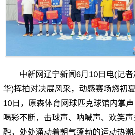
中新网辽宁新闻6月10日电(记者
华)挥拍对决展风采，动感赛场燃初夏
10日，原森体育网球匹克球馆内掌
喝彩不断，击球声、呐喊声、欢笑声
融，处处涌动着朝气蓬勃的运动热潮