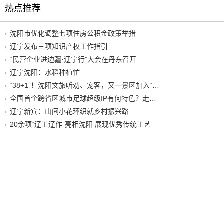
热点推荐
沈阳市优化调整七项住房公积金政策举措
辽宁发布三项知识产权工作指引
“民营企业进边疆·辽宁行”大会在丹东召开
辽宁沈阳：水稻种植忙
“38+1”！沈阳文旅听劝、宠客，又一景区加入“东北超”优惠名单！
全国首个跨省区城市足球超级IP有何特色？走进沈阳现场去看看
辽宁新宾：山间小花环织就乡村振兴路
20余项“辽工辽作”亮相沈阳 展现优秀传统工艺