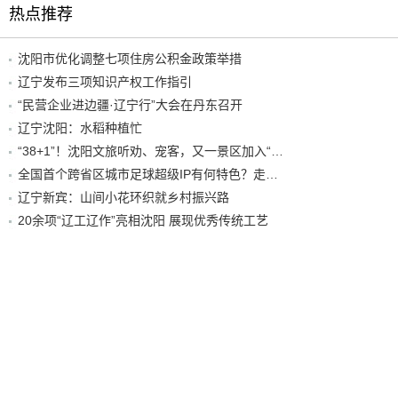
热点推荐
沈阳市优化调整七项住房公积金政策举措
辽宁发布三项知识产权工作指引
“民营企业进边疆·辽宁行”大会在丹东召开
辽宁沈阳：水稻种植忙
“38+1”！沈阳文旅听劝、宠客，又一景区加入“东北超”优惠名单！
全国首个跨省区城市足球超级IP有何特色？走进沈阳现场去看看
辽宁新宾：山间小花环织就乡村振兴路
20余项“辽工辽作”亮相沈阳 展现优秀传统工艺