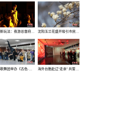
沈阳新玩法：夜游总督府，当一回“赴宴者”
沈阳玉兰花盛开吸引市民打卡
辽宁歌舞团举办《古色·国宝辽宁》排练开放日活动
海外台胞赴辽“走亲” 共誓“和平初心”