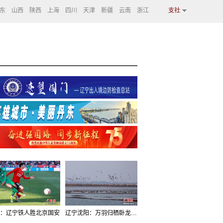
东
山西
陕西
上海
四川
天津
新疆
云南
浙江
支社
：辽宁铁人胜北京国安
辽宁沈阳：万羽归栖卧龙湖看群鸟齐飞