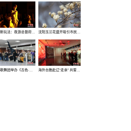
沈阳新玩法：夜游总督府，当一回“赴宴者”
沈阳玉兰花盛开吸引市民打卡
辽宁歌舞团举办《古色·国宝辽宁》排练开放日活动
海外台胞赴辽“走亲” 共誓“和平初心”