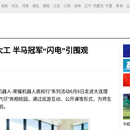
海南
河北
河南
湖北
湖南
江苏
江西
吉林
辽宁
内蒙古
宁夏
青海
山
工 半马冠军“闪电”引围观
器人-荣耀机器人高校行”系列活动6月6日走进大连理
元气仔”亮相校园，通过巡游互动、公开课等形式，为师生
验。
中超