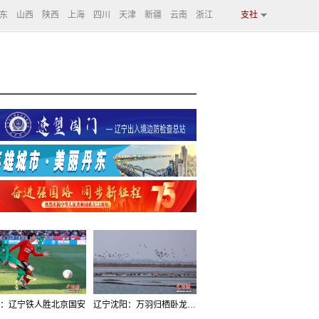
东
山西
陕西
上海
四川
天津
新疆
云南
浙江
支社
：辽宁铁人胜北京国安
辽宁沈阳：万羽归栖卧龙湖看群鸟齐飞