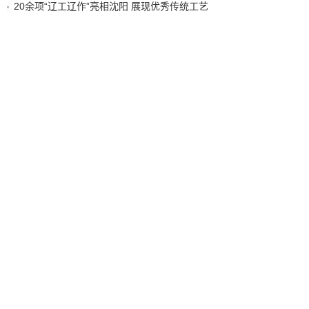
20余项“辽工辽作”亮相沈阳 展现优秀传统工艺