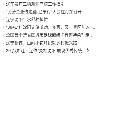
辽宁发布三项知识产权工作指引
“民营企业进边疆·辽宁行”大会在丹东召开
辽宁沈阳：水稻种植忙
“38+1”！沈阳文旅听劝、宠客，又一景区加入“东北超”优惠名单！
全国首个跨省区城市足球超级IP有何特色？走进沈阳现场去看看
辽宁新宾：山间小花环织就乡村振兴路
20余项“辽工辽作”亮相沈阳 展现优秀传统工艺