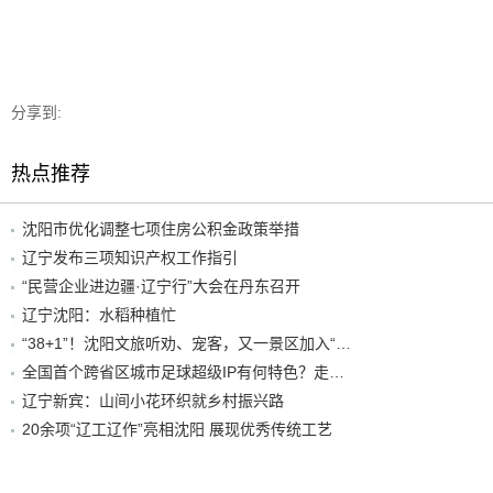
分享到:
热点推荐
沈阳市优化调整七项住房公积金政策举措
辽宁发布三项知识产权工作指引
“民营企业进边疆·辽宁行”大会在丹东召开
辽宁沈阳：水稻种植忙
“38+1”！沈阳文旅听劝、宠客，又一景区加入“东北超”优惠名单！
全国首个跨省区城市足球超级IP有何特色？走进沈阳现场去看看
辽宁新宾：山间小花环织就乡村振兴路
20余项“辽工辽作”亮相沈阳 展现优秀传统工艺