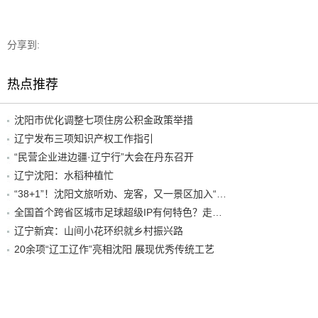
分享到:
热点推荐
沈阳市优化调整七项住房公积金政策举措
辽宁发布三项知识产权工作指引
“民营企业进边疆·辽宁行”大会在丹东召开
辽宁沈阳：水稻种植忙
“38+1”！沈阳文旅听劝、宠客，又一景区加入“东北超”优惠名单！
全国首个跨省区城市足球超级IP有何特色？走进沈阳现场去看看
辽宁新宾：山间小花环织就乡村振兴路
20余项“辽工辽作”亮相沈阳 展现优秀传统工艺