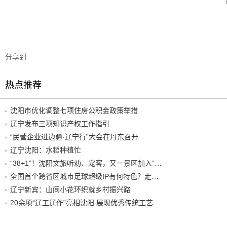
分享到:
热点推荐
沈阳市优化调整七项住房公积金政策举措
辽宁发布三项知识产权工作指引
“民营企业进边疆·辽宁行”大会在丹东召开
辽宁沈阳：水稻种植忙
“38+1”！沈阳文旅听劝、宠客，又一景区加入“东北超”优惠名单！
全国首个跨省区城市足球超级IP有何特色？走进沈阳现场去看看
辽宁新宾：山间小花环织就乡村振兴路
20余项“辽工辽作”亮相沈阳 展现优秀传统工艺