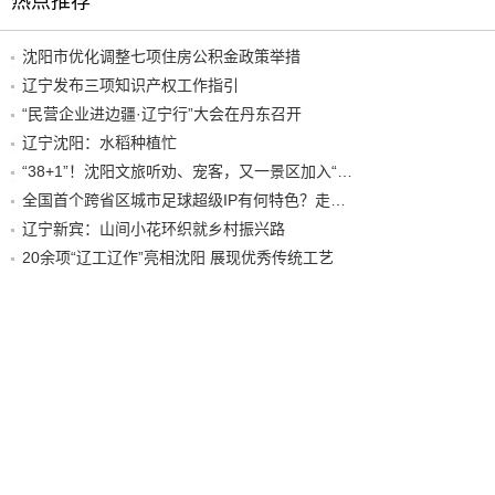
热点推荐
沈阳市优化调整七项住房公积金政策举措
辽宁发布三项知识产权工作指引
“民营企业进边疆·辽宁行”大会在丹东召开
辽宁沈阳：水稻种植忙
“38+1”！沈阳文旅听劝、宠客，又一景区加入“东北超”优惠名单！
全国首个跨省区城市足球超级IP有何特色？走进沈阳现场去看看
辽宁新宾：山间小花环织就乡村振兴路
20余项“辽工辽作”亮相沈阳 展现优秀传统工艺