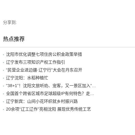
分享到:
热点推荐
沈阳市优化调整七项住房公积金政策举措
辽宁发布三项知识产权工作指引
“民营企业进边疆·辽宁行”大会在丹东召开
辽宁沈阳：水稻种植忙
“38+1”！沈阳文旅听劝、宠客，又一景区加入“东北超”优惠名单！
全国首个跨省区城市足球超级IP有何特色？走进沈阳现场去看看
辽宁新宾：山间小花环织就乡村振兴路
20余项“辽工辽作”亮相沈阳 展现优秀传统工艺