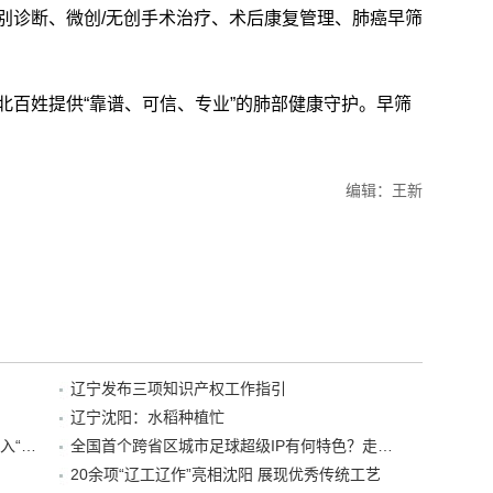
诊断、微创/无创手术治疗、术后康复管理、肺癌早筛
百姓提供“靠谱、可信、专业”的肺部健康守护。早筛
编辑：王新
辽宁发布三项知识产权工作指引
辽宁沈阳：水稻种植忙
“38+1”！沈阳文旅听劝、宠客，又一景区加入“东北超”优惠名单！
全国首个跨省区城市足球超级IP有何特色？走进沈阳现场去看看
20余项“辽工辽作”亮相沈阳 展现优秀传统工艺