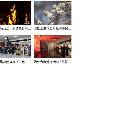
沈阳新玩法：夜游总督府，当一回“赴宴者”
沈阳玉兰花盛开吸引市民打卡
辽宁歌舞团举办《古色·国宝辽宁》排练开放日活动
海外台胞赴辽“走亲” 共誓“和平初心”