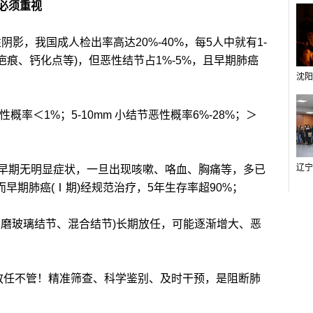
必须重视
影，我国成人检出率高达20%-40%，每5人中就有1-
疤痕、钙化点等)，但恶性结节占1%-5%，且早期肺癌
＜1%；5-10mm 小结节恶性概率6%-28%；＞
期无明显症状，一旦出现咳嗽、咯血、胸痛等，多已
而早期肺癌(Ⅰ期)经规范治疗，5年生存率超90%；
磨玻璃结节、混合结节)长期放任，可能逐渐增大、恶
任不管！精准筛查、科学鉴别、及时干预，是阻断肺