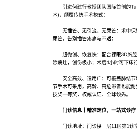
引进何建行教授团队国际首创的Tube
术)，颠覆传统手术模式：
无插管、无引流、无尿管：术中保留
尿管，告别插管疼痛与不适；
超微创、恢复快：配合裸眼3D胸腔镜
除病灶，创伤极小；术后4小时可下床行
安全高效、适用广：可覆盖肺结节切除
节手术可采用，高龄、高危患者也能耐
技奖一等奖，权威认证、全球领先。
门诊信息｜精准定位，一站式诊疗
门诊地址：门诊楼一层11区第1诊室