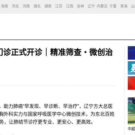
海南
河北
河南
湖北
湖南
江苏
江西
吉林
辽宁
内蒙古
宁夏
青海
山
门诊正式开诊｜精准筛查・微创治
助力肺癌“早发现、早诊断、早治疗”，辽宁方大总医
胸外科实力与国家呼吸医学中心微创技术，为东北百姓
”全链条服务，让肺结节诊疗更专业、更安心、更高效。
中超