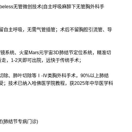
less无管微创技术(自主呼吸麻醉下无管胸外科手
自主呼吸，无需气管插管；术后不留胸腔引流管、导
系统、火星Mars元宇宙3D肺结节定位系统，精准切
走，1-2天即可出院，远快于传统手术；
、肺叶切除等Ⅰ-Ⅳ类胸外科手术，90%以上肺结
受；技术已纳入哈佛医学院教程，获2025年中华医学科
(肺结节专病门诊)