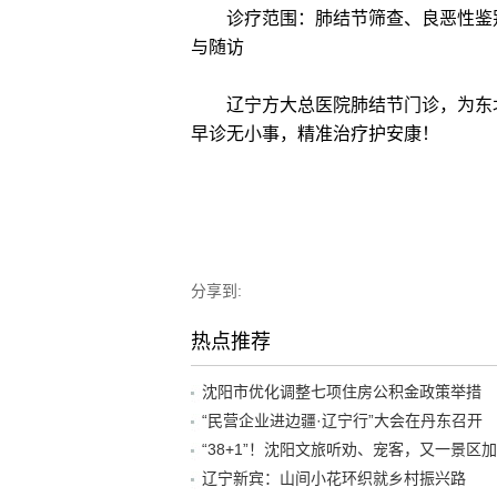
诊疗范围：肺结节筛查、良恶性鉴别
与随访
辽宁方大总医院肺结节门诊，为东北
早诊无小事，精准治疗护安康！
分享到:
热点推荐
沈阳市优化调整七项住房公积金政策举措
“民营企业进边疆·辽宁行”大会在丹东召开
辽宁新宾：山间小花环织就乡村振兴路