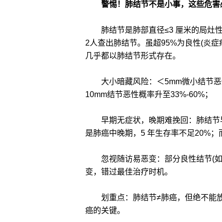
警惕！肺结节不是小事，这些危害
肺结节是肺部直径≤3 厘米的局灶性阴
2人查出肺结节。虽超95%为良性(炎症
几乎都以肺结节形式存在。
大小暗藏风险：＜5mm微小结节恶性概率
10mm结节恶性概率升至33%-60%；
早期无症状，晚期难挽回：肺结节早
是肺癌中晚期，5 年生存率不足20%；
忽视随访易恶变：部分良性结节(如
变，错过最佳治疗时机。
划重点：肺结节≠肺癌，但绝不能放
癌的关键。