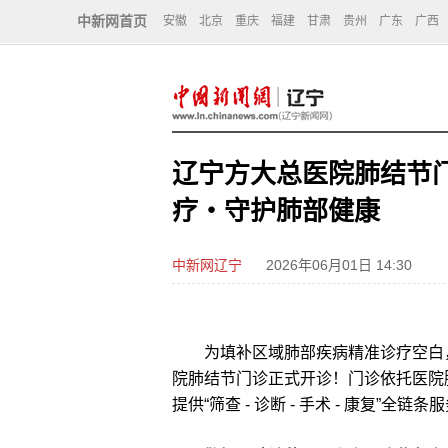
中新网首页
安徽
北京
重庆
福建
甘肃
贵州
广东
广西
辽宁方大总医院肺结节
疗・守护肺部健康
中新网辽宁
2026年06月01日 14:30
为填补区域肺部疾病精准诊疗空白，
院肺结节门诊正式开诊！门诊依托医院
提供“筛查 - 诊断 - 手术 - 康复