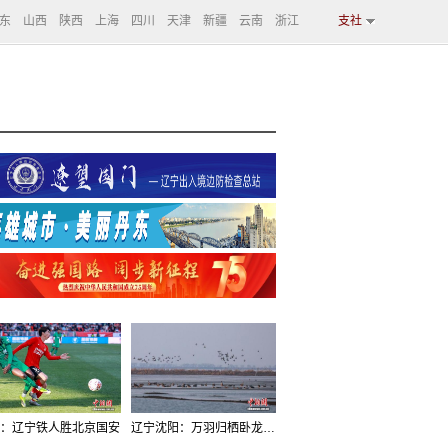
东
山西
陕西
上海
四川
天津
新疆
云南
浙江
支社
：辽宁铁人胜北京国安
辽宁沈阳：万羽归栖卧龙湖看群鸟齐飞