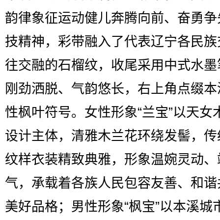
韵律象征运动健儿奔腾向前、奋勇争
技精神，彩带融入了代表辽宁各民族
往交融的石榴纹，收尾采用中式水墨
刚劲洒脱、气韵悠长，右上角点缀本
性枫叶符号。女性形象“兰宝”以天女
设计主体，清雅木兰花环绕发髻，传
纹样衣装精致典雅，形象温婉灵动、
气，承载着各族人民包容友善、和谐
美好品格；男性形象“枫宝”以本溪城