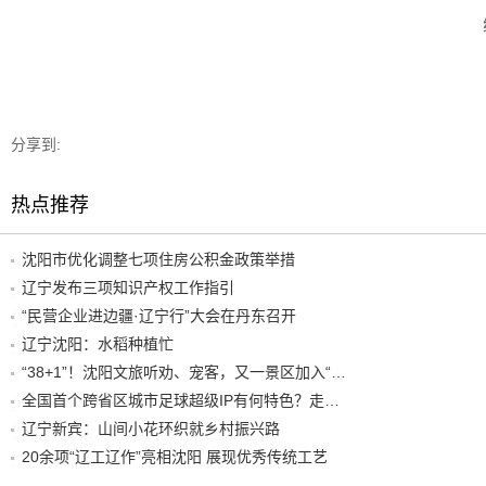
分享到:
热点推荐
沈阳市优化调整七项住房公积金政策举措
辽宁发布三项知识产权工作指引
“民营企业进边疆·辽宁行”大会在丹东召开
辽宁沈阳：水稻种植忙
“38+1”！沈阳文旅听劝、宠客，又一景区加入“东北超”优惠名单！
全国首个跨省区城市足球超级IP有何特色？走进沈阳现场去看看
辽宁新宾：山间小花环织就乡村振兴路
20余项“辽工辽作”亮相沈阳 展现优秀传统工艺