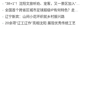
“38+1”！沈阳文旅听劝、宠客，又一景区加入“东北超”优惠名单！
全国首个跨省区城市足球超级IP有何特色？走进沈阳现场去看看
辽宁新宾：山间小花环织就乡村振兴路
20余项“辽工辽作”亮相沈阳 展现优秀传统工艺