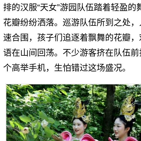
排的汉服“天女”游园队伍踏着轻盈的
花瓣纷纷洒落。巡游队伍所到之处，
速合围，孩子们追逐着飘舞的花瓣，
语在山间回荡。不少游客挤在队伍前
个高举手机，生怕错过这场盛况。