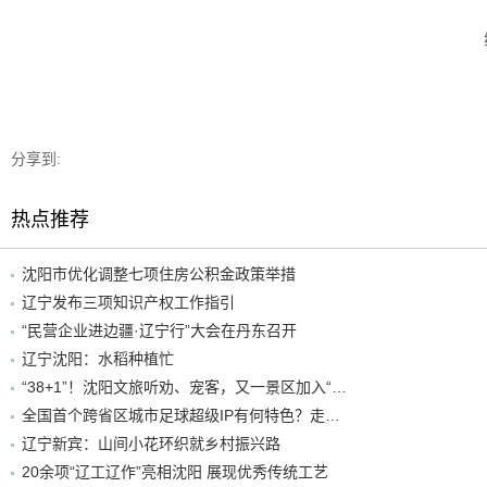
分享到:
热点推荐
沈阳市优化调整七项住房公积金政策举措
辽宁发布三项知识产权工作指引
“民营企业进边疆·辽宁行”大会在丹东召开
辽宁沈阳：水稻种植忙
“38+1”！沈阳文旅听劝、宠客，又一景区加入“东北超”优惠名单！
全国首个跨省区城市足球超级IP有何特色？走进沈阳现场去看看
辽宁新宾：山间小花环织就乡村振兴路
20余项“辽工辽作”亮相沈阳 展现优秀传统工艺