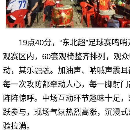
19点40分，“东北超”足球赛鸣哨
观赛区内，60套观椅整齐排列，观
动，其乐融融。加油声、呐喊声震耳
每一次攻防都牵动人心，每一脚射门
阵阵惊呼。中场互动环节趣味十足，
跃参与，现场气氛热烈高涨，沉浸式
验拉满。