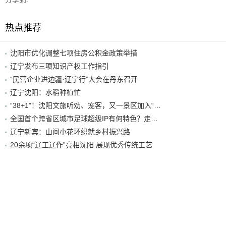
热点推荐
沈阳市优化调整七项住房公积金政策举措
辽宁发布三项知识产权工作指引
“民营企业进边疆·辽宁行”大会在丹东召开
辽宁沈阳：水稻种植忙
“38+1”！沈阳文旅听劝、宠客，又一景区加入“东北超”优惠名单！
全国首个跨省区城市足球超级IP有何特色？走进沈阳现场去看看
辽宁新宾：山间小花环织就乡村振兴路
20余项“辽工辽作”亮相沈阳 展现优秀传统工艺