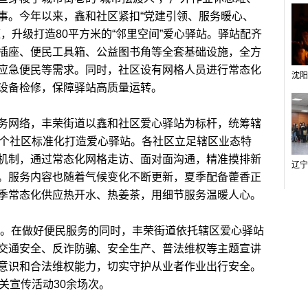
事。今年以来，鑫和社区紧扣“党建引领、服务暖心、
，升级打造80平方米的“邻里空间”爱心驿站。驿站配齐
插座、便民工具箱、公益图书角等全套基础设施，全方
应急便民等需求。同时，社区设有网格人员进行常态化
设备检修，保障驿站高质量运转。
网络，丰荣街道以鑫和社区爱心驿站为标杆，统筹辖
0个社区标准化打造爱心驿站。各社区立足辖区业态特
机制，通过常态化网格走访、面对面沟通，精准摸排新
。服务内容也随着气候变化不断更新，夏季配备藿香正
季常态化供应热开水、热姜茶，用细节服务温暖人心。
”。在做好便民服务的同时，丰荣街道依托辖区爱心驿站
交通安全、反诈防骗、安全生产、普法维权等主题宣讲
意识和合法维权能力，切实守护从业者作业出行安全。
关宣传活动30余场次。