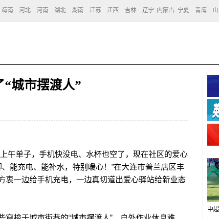
海南
河北
河南
湖北
湖南
江苏
江西
吉林
辽宁
内蒙古
宁夏
青海
山
“城市摆渡人”
一上午单子，手机快没电、水杯也空了，现在社区的爱心
脚、能充电、能补水，特别暖心！”在大连市普兰店区丰
方衷一边给手机充电，一边真切道出爱心驿站给新业态
中超
穿梭于城市街巷的“城市摆渡人”，户外作业休息难、