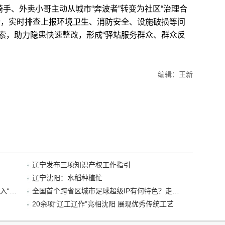
手、外卖小哥主动从城市“奔波者”转变为社区“治理合
势，实时排查上报环境卫生、消防安全、设施破损等问
索，助力隐患快速整改，形成“驿站服务群众、群众反
编辑：王新
辽宁发布三项知识产权工作指引
辽宁沈阳：水稻种植忙
“38+1”！沈阳文旅听劝、宠客，又一景区加入“东北超”优惠名单！
全国首个跨省区城市足球超级IP有何特色？走进沈阳现场去看看
20余项“辽工辽作”亮相沈阳 展现优秀传统工艺