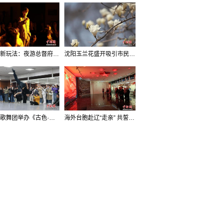
沈阳新玩法：夜游总督府，当一回“赴宴者”
沈阳玉兰花盛开吸引市民打卡
辽宁歌舞团举办《古色·国宝辽宁》排练开放日活动
海外台胞赴辽“走亲” 共誓“和平初心”