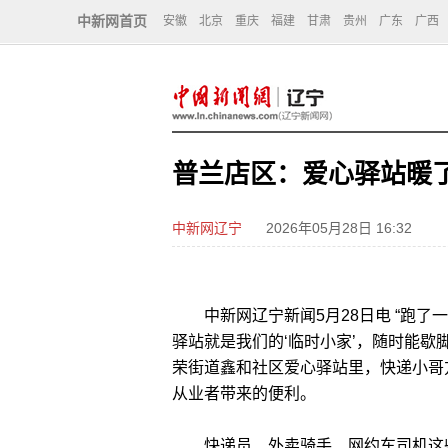
中新网首页
安徽
北京
重庆
福建
甘肃
贵州
广东
广西
普兰店区：爱心驿站暖了
中新网辽宁
2026年05月28日 16:32
中新网辽宁新闻5月28日电 “跑了
驿站就是我们的‘临时小家’，随时能歇
荣街道鑫和社区爱心驿站里，快递小哥
从业者带来的便利。
快递员、外卖骑手、网约车司机这些