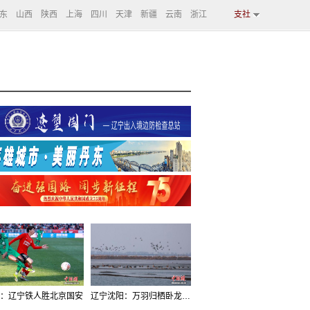
东
山西
陕西
上海
四川
天津
新疆
云南
浙江
支社
：辽宁铁人胜北京国安
辽宁沈阳：万羽归栖卧龙湖看群鸟齐飞