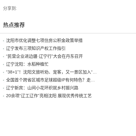
分享到:
热点推荐
沈阳市优化调整七项住房公积金政策举措
辽宁发布三项知识产权工作指引
“民营企业进边疆·辽宁行”大会在丹东召开
辽宁沈阳：水稻种植忙
“38+1”！沈阳文旅听劝、宠客，又一景区加入“东北超”优惠名单！
全国首个跨省区城市足球超级IP有何特色？走进沈阳现场去看看
辽宁新宾：山间小花环织就乡村振兴路
20余项“辽工辽作”亮相沈阳 展现优秀传统工艺