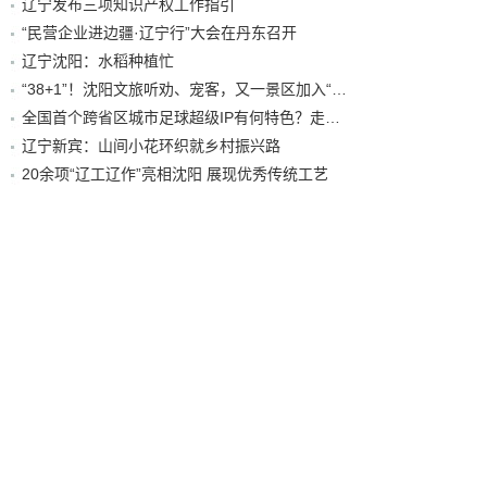
辽宁发布三项知识产权工作指引
“民营企业进边疆·辽宁行”大会在丹东召开
辽宁沈阳：水稻种植忙
“38+1”！沈阳文旅听劝、宠客，又一景区加入“东北超”优惠名单！
全国首个跨省区城市足球超级IP有何特色？走进沈阳现场去看看
辽宁新宾：山间小花环织就乡村振兴路
20余项“辽工辽作”亮相沈阳 展现优秀传统工艺