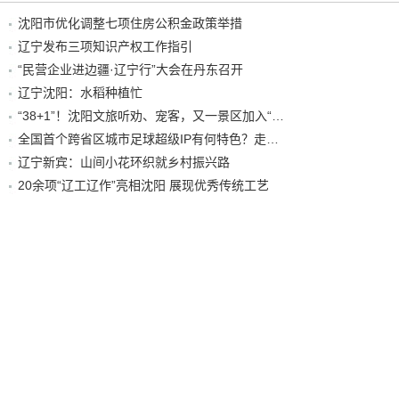
沈阳市优化调整七项住房公积金政策举措
辽宁发布三项知识产权工作指引
“民营企业进边疆·辽宁行”大会在丹东召开
辽宁沈阳：水稻种植忙
“38+1”！沈阳文旅听劝、宠客，又一景区加入“东北超”优惠名单！
全国首个跨省区城市足球超级IP有何特色？走进沈阳现场去看看
辽宁新宾：山间小花环织就乡村振兴路
20余项“辽工辽作”亮相沈阳 展现优秀传统工艺