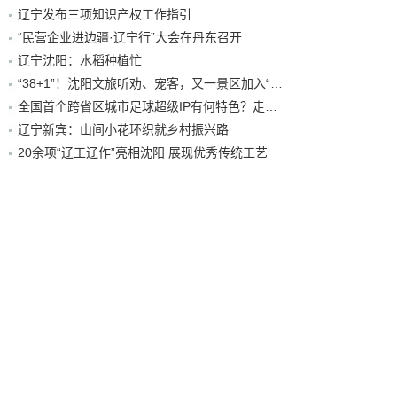
辽宁发布三项知识产权工作指引
“民营企业进边疆·辽宁行”大会在丹东召开
辽宁沈阳：水稻种植忙
“38+1”！沈阳文旅听劝、宠客，又一景区加入“东北超”优惠名单！
全国首个跨省区城市足球超级IP有何特色？走进沈阳现场去看看
辽宁新宾：山间小花环织就乡村振兴路
20余项“辽工辽作”亮相沈阳 展现优秀传统工艺