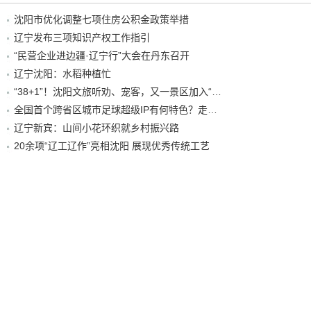
沈阳市优化调整七项住房公积金政策举措
辽宁发布三项知识产权工作指引
“民营企业进边疆·辽宁行”大会在丹东召开
辽宁沈阳：水稻种植忙
“38+1”！沈阳文旅听劝、宠客，又一景区加入“东北超”优惠名单！
全国首个跨省区城市足球超级IP有何特色？走进沈阳现场去看看
辽宁新宾：山间小花环织就乡村振兴路
20余项“辽工辽作”亮相沈阳 展现优秀传统工艺