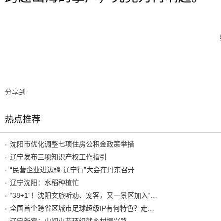
分享到:
热点推荐
沈阳市优化调整七项住房公积金政策举措
辽宁发布三项知识产权工作指引
“民营企业进边疆·辽宁行”大会在丹东召开
辽宁沈阳：水稻种植忙
“38+1”！沈阳文旅听劝、宠客，又一景区加入“东北超”优惠名单！
全国首个跨省区城市足球超级IP有何特色？走进沈阳现场去看看
辽宁新宾：山间小花环织就乡村振兴路