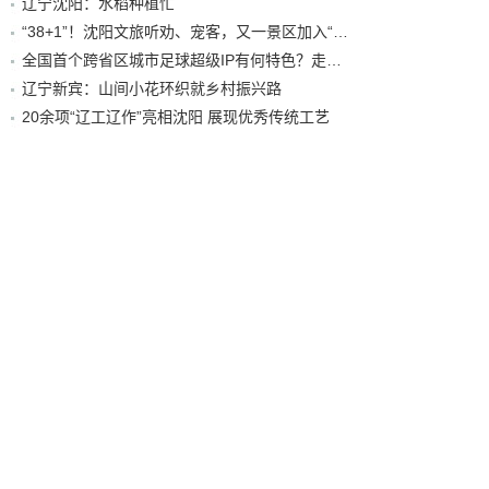
辽宁沈阳：水稻种植忙
“38+1”！沈阳文旅听劝、宠客，又一景区加入“东北超”优惠名单！
全国首个跨省区城市足球超级IP有何特色？走进沈阳现场去看看
辽宁新宾：山间小花环织就乡村振兴路
20余项“辽工辽作”亮相沈阳 展现优秀传统工艺