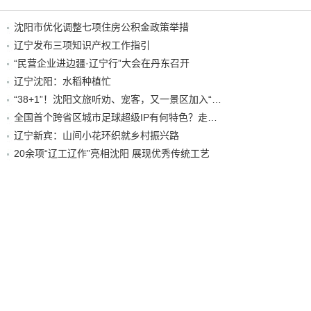
沈阳市优化调整七项住房公积金政策举措
辽宁发布三项知识产权工作指引
“民营企业进边疆·辽宁行”大会在丹东召开
辽宁沈阳：水稻种植忙
“38+1”！沈阳文旅听劝、宠客，又一景区加入“东北超”优惠名单！
全国首个跨省区城市足球超级IP有何特色？走进沈阳现场去看看
辽宁新宾：山间小花环织就乡村振兴路
20余项“辽工辽作”亮相沈阳 展现优秀传统工艺