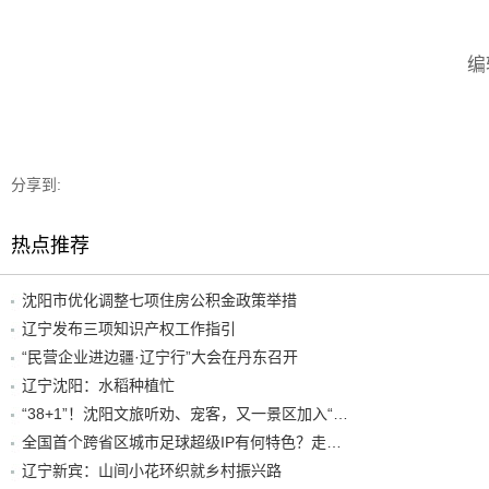
编
分享到:
热点推荐
沈阳市优化调整七项住房公积金政策举措
辽宁发布三项知识产权工作指引
“民营企业进边疆·辽宁行”大会在丹东召开
辽宁沈阳：水稻种植忙
“38+1”！沈阳文旅听劝、宠客，又一景区加入“东北超”优惠名单！
全国首个跨省区城市足球超级IP有何特色？走进沈阳现场去看看
辽宁新宾：山间小花环织就乡村振兴路