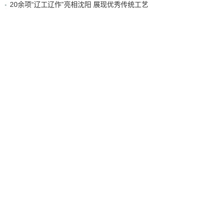
20余项“辽工辽作”亮相沈阳 展现优秀传统工艺