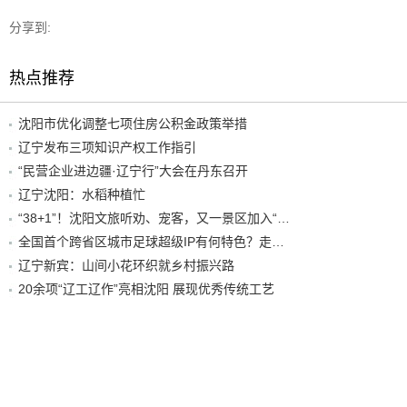
分享到:
热点推荐
沈阳市优化调整七项住房公积金政策举措
辽宁发布三项知识产权工作指引
“民营企业进边疆·辽宁行”大会在丹东召开
辽宁沈阳：水稻种植忙
“38+1”！沈阳文旅听劝、宠客，又一景区加入“东北超”优惠名单！
全国首个跨省区城市足球超级IP有何特色？走进沈阳现场去看看
辽宁新宾：山间小花环织就乡村振兴路
20余项“辽工辽作”亮相沈阳 展现优秀传统工艺